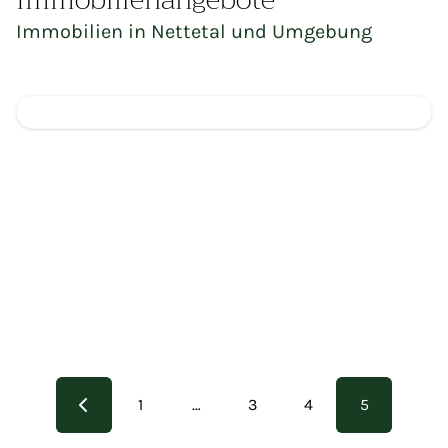
Immobilien in Nettetal und Umgebung
Brüggen-Bracht: Ca. 450 m² Hallenflächen im Gewerbegebie
Viersen-Süchteln: 6 Familienhaus mit Balkonen Bj. 1985 u
Neubau-Erstbezug: Hochwertige Büro-/ Praxisfläche in Nett
Nettetal-Lobberich Zentrum: Ehem. longlife Verwaltungsg
Nettetal-Lobberich Zentrum: Ehem. longlife Verwaltungsg
Nettetal-Lobberich Zentrum: Ehem. longlife Verwaltungsg
1
…
3
4
5