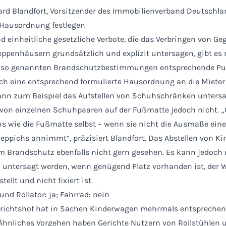
ard Blandfort, Vorsitzender des Immobilienverband Deutschlan
 Hausordnung festlegen
d einheitliche gesetzliche Verbote, die das Verbringen von G
eppenhäusern grundsätzlich und explizit untersagen, gibt es 
e so genannten Brandschutzbestimmungen entsprechende Pun
ch eine entsprechend formulierte Hausordnung an die Mieter
ann zum Beispiel das Aufstellen von Schuhschränken untersa
 von einzelnen Schuhpaaren auf der Fußmatte jedoch nicht. 
s wie die Fußmatte selbst – wenn sie nicht die Ausmaße ein
Teppichs annimmt“, präzisiert Blandfort. Das Abstellen von 
im Brandschutz ebenfalls nicht gern gesehen. Es kann jedoch 
 untersagt werden, wenn genügend Platz vorhanden ist, der 
tellt und nicht fixiert ist.
nd Rollator: ja; Fahrrad: nein
richtshof hat in Sachen Kinderwagen mehrmals entspreche
Ähnliches Vorgehen haben Gerichte Nutzern von Rollstühlen 