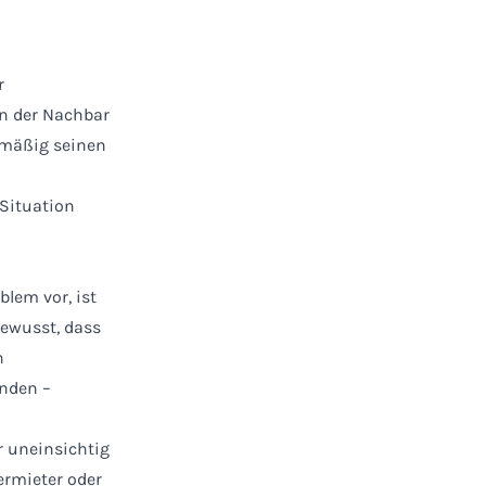
r
n der Nachbar
elmäßig seinen
 Situation
blem vor, ist
bewusst, dass
h
nden –
r uneinsichtig
Vermieter oder