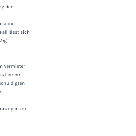
ung den
 keine
all lässt sich
Weg
m Vermieter
Laut einem
eschuldigten
es
törungen im