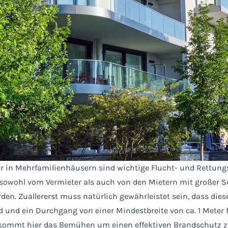
 in Mehrfamilienhäusern sind wichtige Flucht- und Rettung
 sowohl vom Vermieter als auch von den Mietern mit großer So
den. Zuallererst muss natürlich gewährleistet sein, dass dies
d und ein Durchgang von einer Mindestbreite von ca. 1 Meter fr
 kommt hier das Bemühen um einen effektiven Brandschutz z