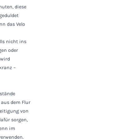
muten, diese
geduldet
ann das Velo
ls nicht ins
gen oder
 wird
kranz –
nstände
e aus dem Flur
seitigung von
afür sorgen,
Denn im
 verwenden.