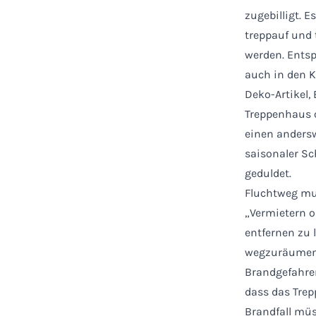
zugebilligt. 
treppauf und 
werden. Entsp
auch in den K
Deko-Artikel,
Treppenhaus o
einen anders
saisonaler Sc
geduldet.
Fluchtweg mus
„Vermietern o
entfernen zu 
wegzuräumen, 
Brandgefahre
dass das Trep
Brandfall müs