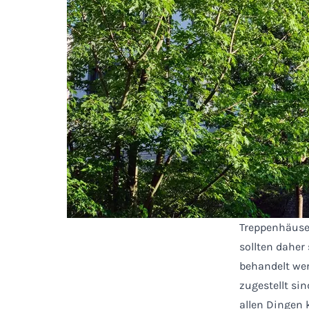
Treppenhäuser
sollten daher
behandelt wer
zugestellt sin
allen Dingen