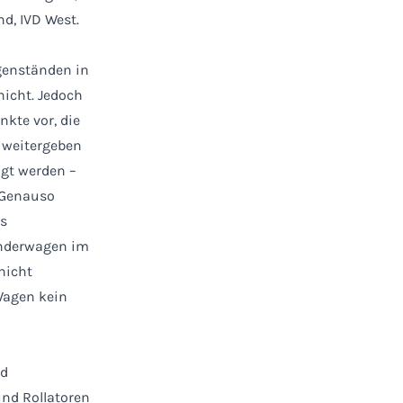
d, IVD West.
egenständen in
nicht. Jedoch
kte vor, die
 weitergeben
gt werden –
„Genauso
es
Kinderwagen im
nicht
Wagen kein
nd
und Rollatoren