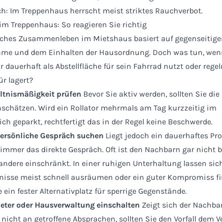
ch: Im Treppenhaus herrscht meist striktes Rauchverbot.
m Treppenhaus: So reagieren Sie richtig
ches Zusammenleben im Mietshaus basiert auf gegenseitige
me und dem Einhalten der Hausordnung. Doch was tun, wen
r dauerhaft als Abstellfläche für sein Fahrrad nutzt oder reg
ür lagert?
ältnismäßigkeit prüfen
Bevor Sie aktiv werden, sollten Sie die
inschätzen. Wird ein Rollator mehrmals am Tag kurzzeitig im
ch geparkt, rechtfertigt das in der Regel keine Beschwerde.
persönliche Gespräch suchen
Liegt jedoch ein dauerhaftes Pro
 immer das direkte Gespräch. Oft ist den Nachbarn gar nicht 
 andere einschränkt. In einer ruhigen Unterhaltung lassen sic
nisse meist schnell ausräumen oder ein guter Kompromiss fi
 ein fester Alternativplatz für sperrige Gegenstände.
ieter oder Hausverwaltung einschalten
Zeigt sich der Nachba
h nicht an getroffene Absprachen, sollten Sie den Vorfall dem 