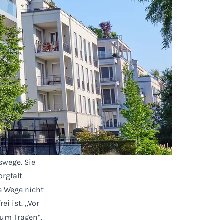
swege. Sie
rgfalt
e Wege nicht
ei ist. „Vor
um Tragen“,