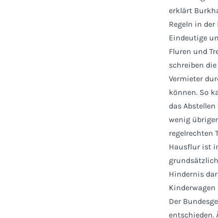
erklärt Burkh
Regeln in der
Eindeutige un
Fluren und Tr
schreiben di
Vermieter dur
können. So k
das Abstellen
wenig übrigen
regelrechten 
Hausflur ist 
grundsätzlich
Hindernis dars
Kinderwagen u
Der Bundesge
entschieden. 