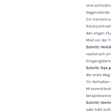
Und schließli
Gegenstände i
Ein harmonis
Rücksichtnah
den engen Flu
Müll vor der T
Schritt: Verh
realistisch e
Eingangsberei
Schritt: Das 
der erste Weg
ihr Verhalten
Missverständ
beispielsweise
Schritt: Verm
oder hält sic