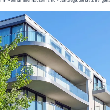
 in Mehrfamilienhäusern sind Fluchtwege, die stets frei geh