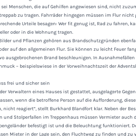
Es sei Menschen, die auf Gehilfen angewiesen sind, nicht zuzu
treppab zu tragen. Fahrräder hingegen müssen im Flur nicht 
rechende Urteile besagen: Wer fit genug ist, Rad zu fahren, k
eller oder in die Wohnung tragen.
 Bilder und Pflanzen gehören aus Brandschutzgründen ebenfal
der auf den allgemeinen Flur. Sie können zu leicht Feuer fan
wo ausgebrochenen Brand beschleunigen. In Ausnahmefällen
hmuck – beispielswiese in der Vorweihnachtszeit der Advents
s frei und sicher sein
der Verwaltern eines Hauses ist gestattet, ausgelagerte Gege
lassen, wenn die betroffene Person auf die Aufforderung, dies
nicht reagiert“, stellt Burkhard Blandfort klar. Neben der Be
n und Stolperfallen im Treppenhaus müssen Vermieter auch d
pengeländer befestigt ist und die Beleuchtung funktioniert. 
sen Mieter in der Lage sein, den Fluchtweg zu finden und zu