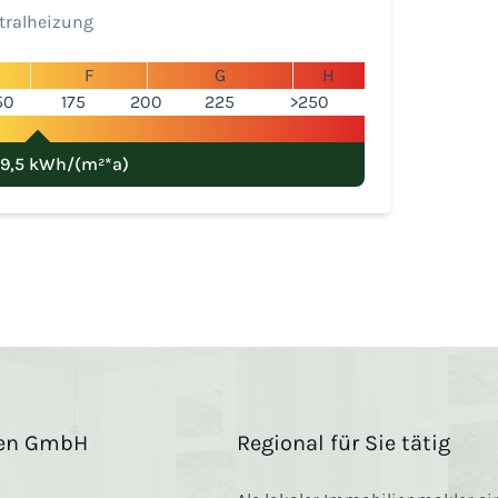
tralheizung
F
G
H
50
175
200
225
>250
59,5 kWh/(m²*a)
ien GmbH
Regional für Sie tätig