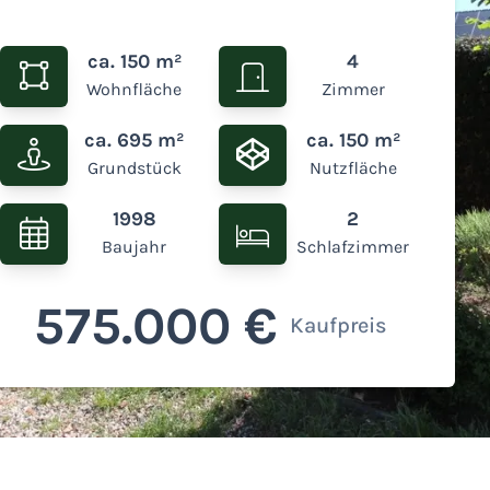
großer Ausbaureserve
ca. 150 m²
4
Wohnfläche
Zimmer
ca. 695 m²
ca. 150 m²
Grundstück
Nutzfläche
1998
2
Baujahr
Schlafzimmer
575.000 €
Kaufpreis