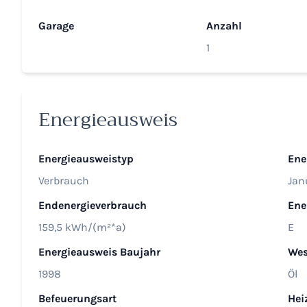
Garage
Anzahl
1
Energieausweis
Energieausweistyp
Ene
Verbrauch
Jan
Endenergieverbrauch
Ene
159,5 kWh/(m²*a)
E
Energieausweis Baujahr
Wes
1998
Öl
Befeuerungsart
Hei