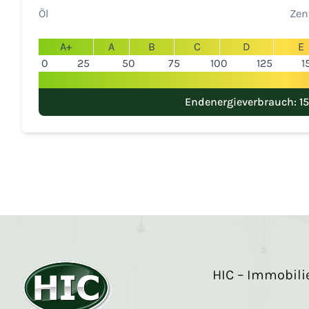
Öl
Zen
A+
A
B
C
D
E
0
25
50
75
100
125
1
Endenergieverbrauch: 1
HIC – Immobil