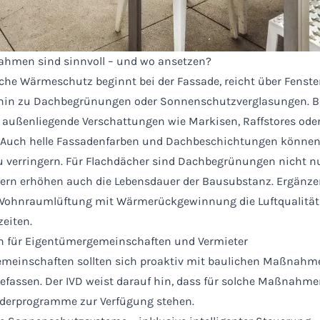
hmen sind sinnvoll – und wo ansetzen?
he Wärmeschutz beginnt bei der Fassade, reicht über Fenste
s hin zu Dachbegrünungen oder Sonnenschutzverglasungen. 
außenliegende Verschattungen wie Markisen, Raffstores ode
. Auch helle Fassadenfarben und Dachbeschichtungen können 
 verringern. Für Flachdächer sind Dachbegrünungen nicht n
dern erhöhen auch die Lebensdauer der Bausubstanz. Ergänz
e Wohnraumlüftung mit Wärmerückgewinnung die Luftqualität 
zeiten.
 für Eigentümergemeinschaften und Vermieter
meinschaften sollten sich proaktiv mit baulichen Maßnah
efassen. Der IVD weist darauf hin, dass für solche Maßnahme
örderprogramme zur Verfügung stehen.