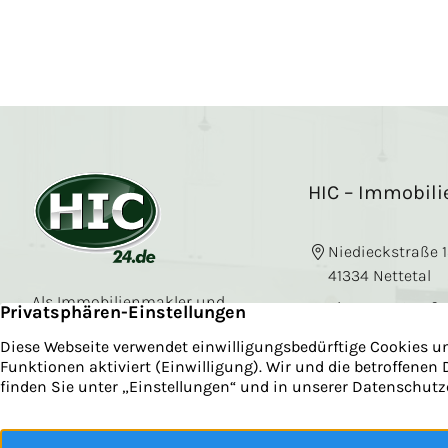
HIC – Immobil
Niedieckstraße 
41334 Nettetal
Als Immobilienmakler und
Viersener Straß
Sachverständiger sind wir auf
41751 Viersen
die Immobilienvermarktung
in Nettetal und dem Kreis
+49 2153 91 05 4
Viersen spezialisiert.
Kontakt aufne