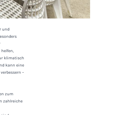
r und
Besonders
r
helfen,
ur klimatisch
end kann eine
verbessern –
men zum
n zahlreiche