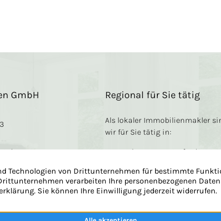
ien GmbH
Regional für Sie tätig
Als lokaler Immobilienmakler si
13
wir für Sie tätig in:
e 95b
Nettetal
Grefrath
Viersen
Brüggen
Dülken
Niederkrücht
06
Kempen
… und
hmen
Umgebung