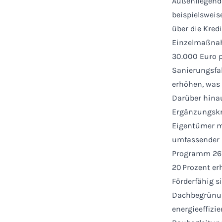
Außenliegende
beispielsweis
über die Kred
Einzelmaßnah
30.000 Euro p
Sanierungsfah
erhöhen, was 
Darüber hina
Ergänzungskre
Eigentümer m
umfassender s
Programm 261 
20 Prozent er
Förderfähig
Dachbegrünun
energieeffizi