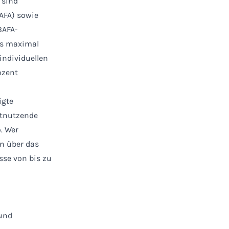
 sind
AFA) sowie
BAFA-
is maximal
individuellen
ozent
igte
stnutzende
. Wer
n über das
sse von bis zu
 und