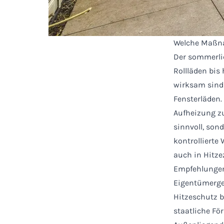
Welche Maßna
Der sommerlic
Rollläden bi
wirksam sind 
Fensterläden
Aufheizung zu
sinnvoll, son
kontrolliert
auch in Hitze
Empfehlungen
Eigentümerge
Hitzeschutz b
staatliche F