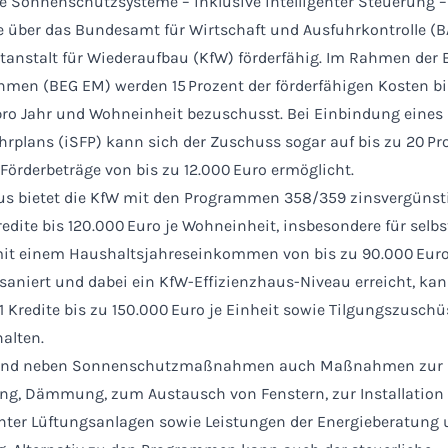
 Sonnenschutzsysteme – inklusive intelligenter Steuerung –
e über das Bundesamt für Wirtschaft und Ausfuhrkontrolle (B
itanstalt für Wiederaufbau (KfW) förderfähig. Im Rahmen der 
men (BEG EM) werden 15 Prozent der förderfähigen Kosten b
ro Jahr und Wohneinheit bezuschusst. Bei Einbindung eines 
rplans (iSFP) kann sich der Zuschuss sogar auf bis zu 20 Pr
Förderbeträge von bis zu 12.000 Euro ermöglicht.
us bietet die KfW mit den Programmen 358/359 zinsvergünst
dite bis 120.000 Euro je Wohneinheit, insbesondere für selb
it einem Haushaltsjahreseinkommen von bis zu 90.000 Euro
aniert und dabei ein KfW-Effizienzhaus-Niveau erreicht, kan
Kredite bis zu 150.000 Euro je Einheit sowie Tilgungszuschü
halten.
 sind neben Sonnenschutzmaßnahmen auch Maßnahmen zur
g, Dämmung, zum Austausch von Fenstern, zur Installation
enter Lüftungsanlagen sowie Leistungen der Energieberatung