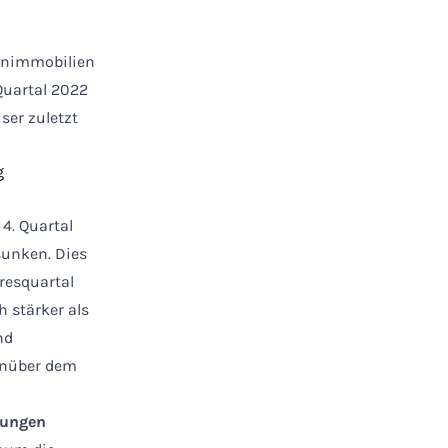
ohnimmobilien
 Quartal 2022
ser zuletzt
4. Quartal
sunken. Dies
resquartal
h stärker als
nd
genüber dem
hnungen