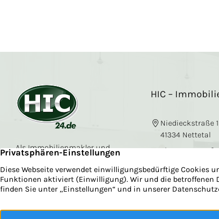
HIC – Immobil
Niedieckstraße 
41334 Nettetal
Als Immobilienmakler und
Viersener Straß
Sachverständiger sind wir auf
41751 Viersen
die Immobilienvermarktung
in Nettetal und dem Kreis
+49 2153 91 05 4
Viersen spezialisiert.
Kontakt aufne