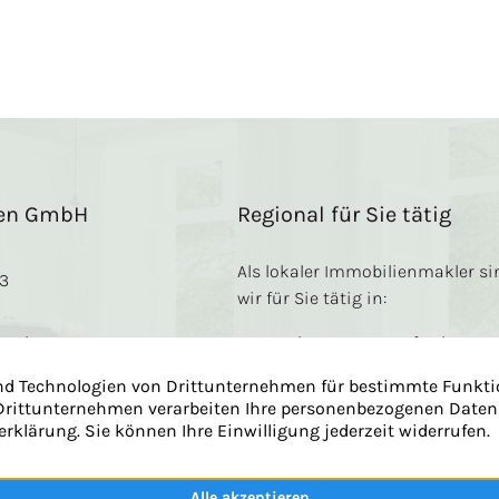
ien GmbH
Regional für Sie tätig
Als lokaler Immobilienmakler si
13
wir für Sie tätig in:
e 95b
Nettetal
Grefrath
Viersen
Brüggen
Dülken
Niederkrücht
06
Kempen
… und
hmen
Umgebung