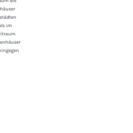
Raum die
nhäuser
ßstädten
als im
eitraum
lienhäuser
 hingegen