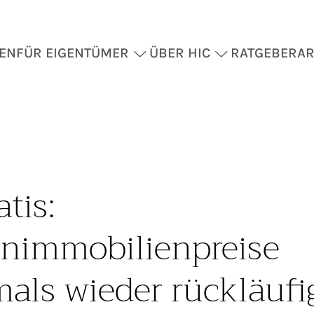
EN
FÜR EIGENTÜMER
ÜBER HIC
RATGEBER
AR
tis:
immobilienpreise
mals wieder rückläufi